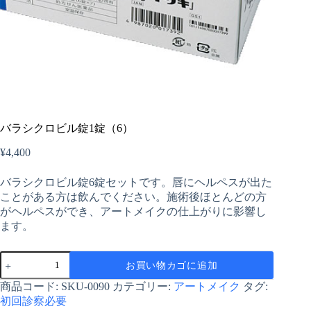
バラシクロビル錠1錠（6）
¥
4,400
バラシクロビル錠6錠セットです。唇にヘルペスが出た
ことがある方は飲んでください。施術後ほとんどの方
がヘルペスができ、アートメイクの仕上がりに影響し
ます。
バ
お買い物カゴに追加
ラ
シ
商品コード:
SKU-0090
カテゴリー:
アートメイク
タグ:
ク
初回診察必要
ロ