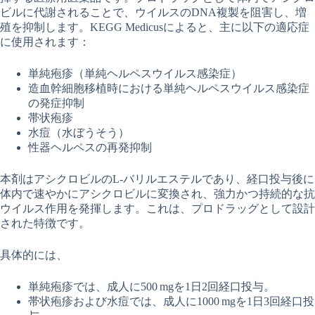
ビルに代謝されることで、ウイルスのDNA複製を阻害し、増
殖を抑制します。KEGG Medicusによると、主に以下の適応症
に使用されます：
単純疱疹（単純ヘルペスウイルス感染症）
造血幹細胞移植時における単純ヘルペスウイルス感染症
の発症抑制
帯状疱疹
水痘（水ぼうそう）
性器ヘルペスの再発抑制
本剤はアシクロビルのL‑バリルエステルであり、経口投与後に
体内で速やかにアシクロビルに変換され、強力かつ持続的な抗
ウイルス作用を発揮します。これは、プロドラッグとして設計
された特徴です。
具体的には、
単純疱疹では、成人に500 mgを1日2回経口投与。
帯状疱疹および水痘では、成人に1000 mgを1日3回経口投