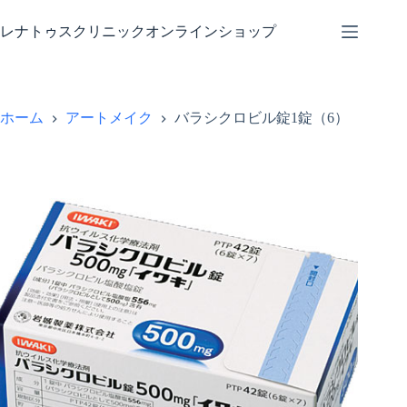
コ
ン
レナトゥスクリニックオンラインショップ
テ
ン
ツ
へ
ホーム
アートメイク
バラシクロビル錠1錠（6）
ス
キ
ッ
プ