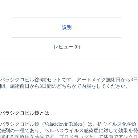
ビ
ル
錠
1
説明
錠
（6）
個
レビュー (0)
バラシクロビル錠6錠セットです。アートメイク施術日から3日
間、施術前日から3日間のどちらかで内服をしてください。
バラシクロビル錠とは
バラシクロビル錠（Valaciclovir Tablets）は、抗ウイルス化学療
法剤の一種であり、ヘルペスウイルス感染症に対して効果を発
揮する医療用医薬品です。プロドラッグとして体内でアシクロ