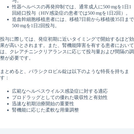
与。
性器ヘルペスの再発抑制では、通常成人に500 mgを1日1
回経口投与（HIV感染症の患者では500 mgを1日2回）。
造血幹細胞移植患者には、移植7日前から移植後35日まで
500 mgを1日2回投与。
投与に際しては、発症初期に近いタイミングで開始するほど効
果が高いとされます。また、腎機能障害を有する患者において
は、クレアチニンクリアランスに応じて投与量および間隔の調
整が必要です。
まとめると、バラシクロビル錠は以下のような特長を持ちま
す：
広範なヘルペスウイルス感染症に対する適応
プロドラッグとしての優れた吸収性と有効性
迅速な初期治療開始の重要性
腎機能に応じた柔軟な用量調整