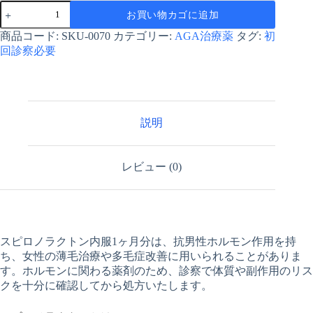
ス
お買い物カゴに追加
ピ
ロ
商品コード:
SKU-0070
カテゴリー:
AGA治療薬
タグ:
初
ノ
回診察必要
ラ
ク
ト
ン
内
説明
服
1
ヶ
月
レビュー (0)
分
個
スピロノラクトン内服1ヶ月分は、抗男性ホルモン作用を持
ち、女性の薄毛治療や多毛症改善に用いられることがありま
す。ホルモンに関わる薬剤のため、診察で体質や副作用のリス
クを十分に確認してから処方いたします。