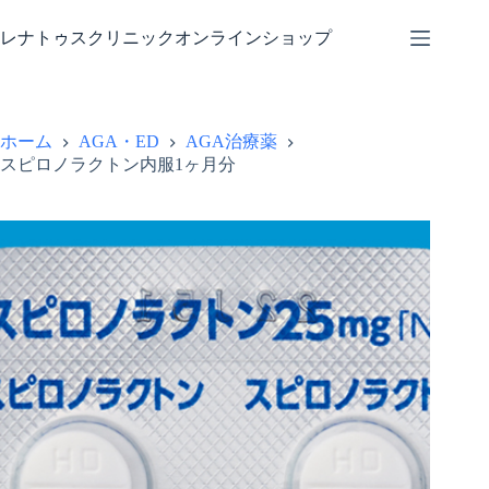
コ
ン
レナトゥスクリニックオンラインショップ
テ
ン
ツ
へ
ホーム
AGA・ED
AGA治療薬
ス
スピロノラクトン内服1ヶ月分
キ
ッ
プ