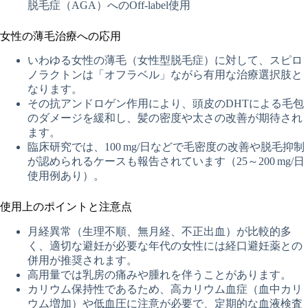
脱毛症（AGA）へのOff‑label使用
女性の薄毛治療への応用
いわゆる女性の薄毛（女性型脱毛症）に対して、スピロ
ノラクトンは「オフラベル」ながら有用な治療選択肢と
なります。
その抗アンドロゲン作用により、頭皮のDHTによる毛包
のダメージを緩和し、髪の密度や太さの改善が期待され
ます。
臨床研究では、100 mg/日などで毛密度の改善や脱毛抑制
が認められるケースも報告されています（25～200 mg/日
使用例あり）。
使用上のポイントと注意点
月経異常（生理不順、無月経、不正出血）が比較的多
く、適切な避妊が必要な年代の女性には経口避妊薬との
併用が推奨されます。
高用量では乳房の痛みや腫れを伴うことがあります。
カリウム保持性であるため、高カリウム血症（血中カリ
ウム増加）や低血圧に注意が必要で、定期的な血液検査