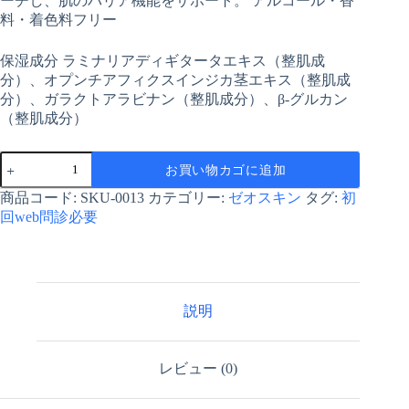
ーチし、肌のバリア機能をサポート。 アルコール・香
料・着色料フリー
保湿成分 ラミナリアディギタータエキス（整肌成
分）、オプンチアフィクスインジカ茎エキス（整肌成
分）、ガラクトアラビナン（整肌成分）、β-グルカン
（整肌成分）
【ゼ
お買い物カゴに追加
オ
ス
商品コード:
SKU-0013
カテゴリー:
ゼオスキン
タグ:
初
キ
回web問診必要
ン】
ハ
イ
ド
ロ
説明
ミ
ス
ト
100ml
レビュー (0)
個