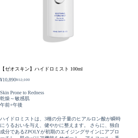
【ゼオスキン】ハイドロミスト 100ml
¥
10,890
¥
12,100
元
現
の
在
Skin Prone to Redness
価
の
乾燥～敏感肌
格
価
午前+午後
は
格
¥12,100
は
ハイドロミストは、3種の分子量のヒアルロン酸が瞬時
で
¥10,890
にうるおいを与え、健やかに整えます。 さらに、独自
し
で
成分であるZPOLYが初期のエイジングサインにアプロ
た。
す。