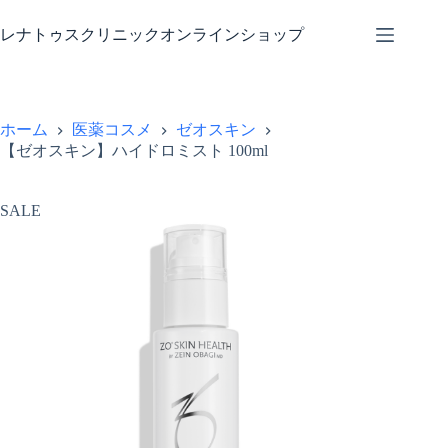
コ
ン
レナトゥスクリニックオンラインショップ
テ
ン
ツ
へ
ホーム
医薬コスメ
ゼオスキン
ス
【ゼオスキン】ハイドロミスト 100ml
キ
ッ
プ
SALE