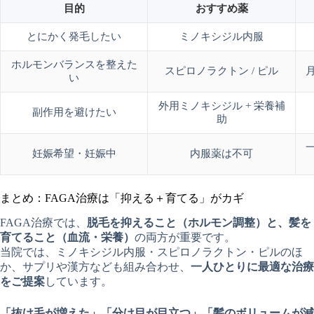
目的
おすすめ薬
とにかく発毛したい
ミノキシジル内服
ホルモンバランスを整えた
スピロノラクトン / ピル
い
外用ミノキシジル + 栄養補
副作用を避けたい
助
妊娠希望・妊娠中
内服薬は不可
まとめ：FAGA治療は「抑える＋育てる」がカギ
FAGA治療では、
脱毛を抑えること（ホルモン調整）と、髪を
育てること（血流・栄養）
の両方が重要です。
当院では、ミノキシジル内服・スピロノラクトン・ピルのほ
か、サプリや漢方なども組み合わせ、
一人ひとりに最適な治療
をご提案
しています。
「抜け毛が増えた」「分け目が目立つ」「髪のボリュームが減