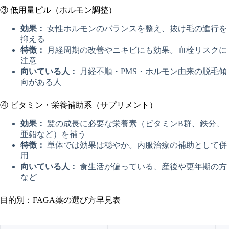
③ 低用量ピル（ホルモン調整）
効果：
女性ホルモンのバランスを整え、抜け毛の進行を
抑える
特徴：
月経周期の改善やニキビにも効果。血栓リスクに
注意
向いている人：
月経不順・PMS・ホルモン由来の脱毛傾
向がある人
④ ビタミン・栄養補助系（サプリメント）
効果：
髪の成長に必要な栄養素（ビタミンB群、鉄分、
亜鉛など）を補う
特徴：
単体では効果は穏やか。内服治療の補助として併
用
向いている人：
食生活が偏っている、産後や更年期の方
など
目的別：FAGA薬の選び方早見表