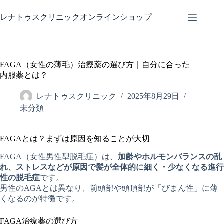
コ
ン
レナトゥスクリニックオンラインショップ
テ
ン
ツ
へ
FAGA（女性の薄毛）治療薬の選び方｜自分に合った
ス
内服薬とは？
キ
ッ
レナトゥスクリニック
2025年8月29日
プ
未分類
FAGAとは？まずは原因を知ることが大切
FAGA（女性男性型脱毛症）は、
加齢やホルモンバランスの乱
れ、ストレスなどが原因で髪が全体的に細く・少なくなる進行
性の脱毛症
です。
男性のAGAとは異なり、前頭部や頭頂部が「びまん性」に薄
くなるのが特徴です。
FAGA治療薬の選び方