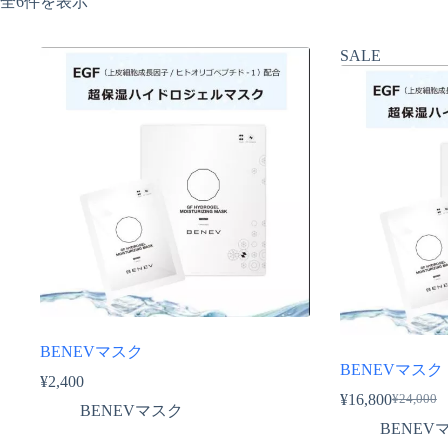
全6件を表示
SALE
BENEVマスク
BENEVマスク 
¥
2,400
¥
16,800
¥
24,000
元
現
BENEVマスク
BENEV
の
在