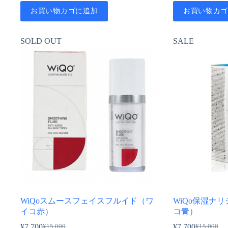
価
の
お買い物カゴに追加
お買い物カ
格
価
は
格
¥24,000
は
SOLD OUT
SALE
で
¥16,800
し
で
た。
す。
WiQoスムースフェイスフルイド（ワ
WiQo保湿ナ
イコ赤）
コ青）
¥
7,700
¥
7,700
¥
15,000
¥
15,000