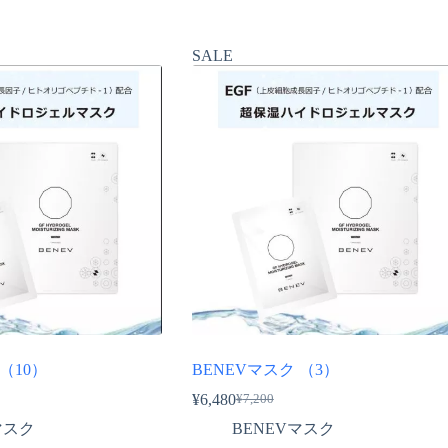
SALE
（10）
BENEVマスク （3）
¥
6,480
¥
7,200
元
現
マスク
BENEVマスク
の
在