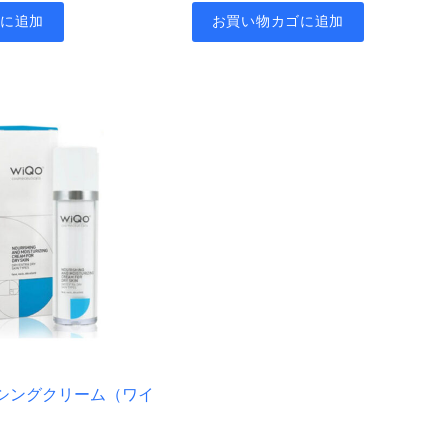
価
の
ゴに追加
お買い物カゴに追加
格
価
は
格
¥7,200
は
で
¥6,480
し
で
た。
す。
リシングクリーム（ワイ