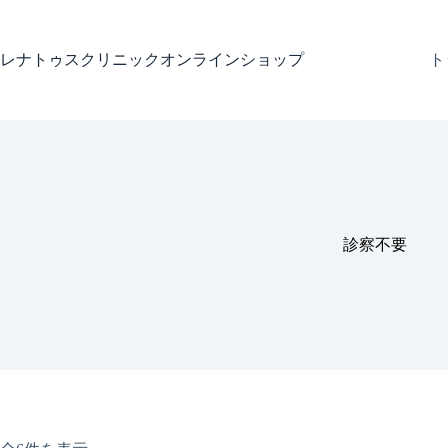
コ
ン
テ
レナトゥスクリニックオンラインショップ
ト
ン
ツ
へ
ス
キ
ッ
プ
診察不要