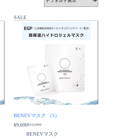
SALE
BENEVマスク （5）
¥
9,600
¥
12,000
元
現
BENEVマスク
の
在