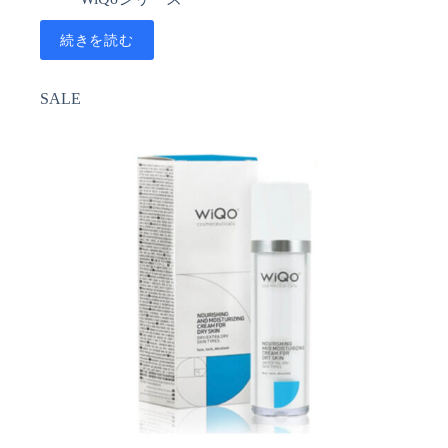
価
の
続きを読む
格
価
は
格
¥15,000
は
SALE
で
¥7,700
し
で
た。
す。