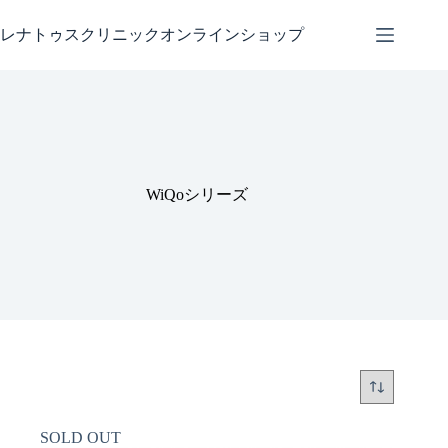
コ
ン
レナトゥスクリニックオンラインショップ
テ
ン
ツ
へ
ス
キ
ッ
WiQoシリーズ
プ
SOLD OUT