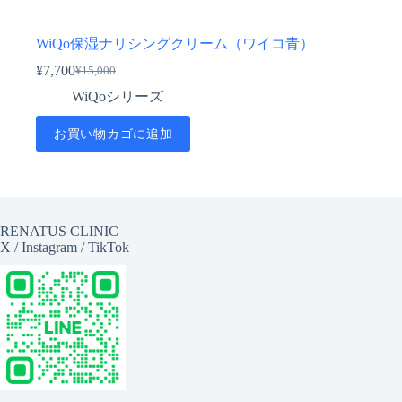
WiQo保湿ナリシングクリーム（ワイコ青）
¥
7,700
¥
15,000
元
現
WiQoシリーズ
の
在
価
の
お買い物カゴに追加
格
価
は
格
¥15,000
は
で
¥7,700
し
で
た。
す。
RENATUS CLINIC
X
/
Instagram
/
TikTok