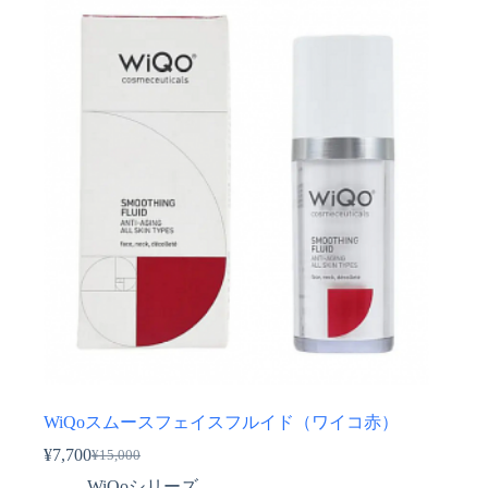
WiQoスムースフェイスフルイド（ワイコ赤）
¥
7,700
¥
15,000
元
現
WiQoシリーズ
の
在